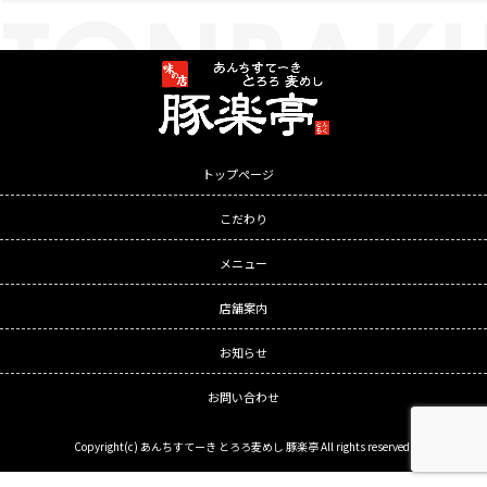
トップページ
こだわり
メニュー
店舗案内
お知らせ
お問い合わせ
Copyright(c) あんちすてーき とろろ麦めし 豚楽亭 All rights reserved.